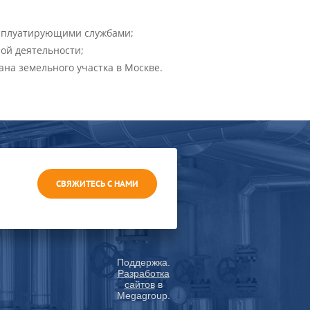
эксплуатирующими службами;
ной деятельности;
на земельного участка в Москве.
СВЯЖИТЕСЬ С НАМИ
Поддержка.
Разработка
сайтов
в
Megagroup.